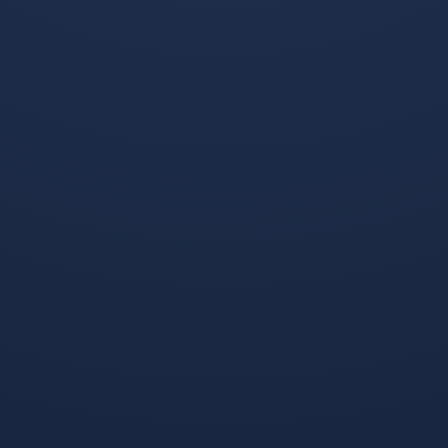
优势可能陷入“只开花不结果”的困局，两者互为前提，
共同书写了这场唯一性的比赛。
唯一性的启示：英雄不只是天选，更是时势
在这场比赛中,克瓦拉茨赫利亚用行动证明了“关键先生”
的诞生不只是天赋的偶然，更是战术土壤与个人野心的
必然结合，他像一把经过千锤百炼的匕首，在塞内加尔
这面坚盾之后，精准地刺出最关键的一刀。
而沙特,则成为这场唯一性叙事中的背景板，他们并非不
顽强，但在一支全方位碾压的对手面前，在一位拥有
“唯一性”的超级球员面前，所有努力都显得如此苍白。
这或许就是世界杯的魅力：它让你看到团队力量的极
限，也让天才的光芒成为唯一的答案，当塞内加尔用钢
铁洪流碾压一切，克瓦拉茨赫利亚用左脚写就了唯一剧
本——在足球的世界里，没有比这更完美的故事了。