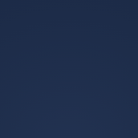
出极高的球感与决断力，每一次触球都像在演奏一首钢
琴曲，看似随意却精准无比。
心理层面
：当球队陷入短暂僵局时，他没有选择等待，
而是主动承担起“破局者”的角色，这种在关键时刻挺身
而出的勇气，是超巨与普通球星的分水岭。
战术层面
：在塞内加尔整体压制战术下，他成为盘活进
攻的唯一破局点，边路突击、内切射门、前插策应——
他一个人牵制了沙特整条防线，为队友创造出了大量空
间。
唯一的剧本：当整体与个体完美共振
这场比赛的深刻之处,在于它揭示了足球最核心的悖论：
最极致的整体压制，往往需要最独特的个体来兑现，塞
内加尔的全面压制是“面”的覆盖，而克瓦拉茨赫利亚的
关键一击则是“点”的爆破，两者看似矛盾，实则是同一