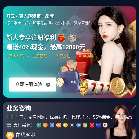
开云体育中国-沙漠之狐的沉寂与高加索之光
的闪耀，当塞内加尔的钢铁洪流碾压沙特，
克瓦拉茨赫利亚如何用左脚写就唯一剧本
开云体育
2026-05-16
体坛热度榜
90
0
世界杯的舞台从来不相信眼泪,只信奉实力与战术的冰冷
逻辑，当塞内加尔与沙特阿拉伯在绿茵场上相遇，人们
期待的或许是一场势均力敌的拉锯战，但现实却给出了
一个极具冲击力的答案——塞内加尔以近乎窒息的全面
压制，将沙特撕扯成碎片，而在这片混乱与征服中，一
个名字如星辰般升起，成为唯一的关键先生：克瓦拉茨
赫利亚。