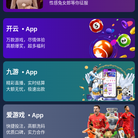
这种“无死角压制”不只是技战术层面的胜利，更是一种
心理上的摧毁——沙特球员的眼神中，逐渐写满了迷茫
与无力。
克瓦拉茨赫利亚：从平凡到“唯一”的跃迁
当所有人将目光聚焦于塞内加尔的团队统治时,一个人的
光芒却悄然覆盖全场——克瓦拉茨赫利亚，这位格鲁吉