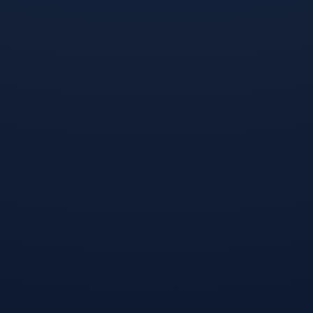
开云体育入口-逆转之王与黄昏之神，莱比锡红牛撕裂非洲雄狮，本泽马用一场独角戏定义足球的唯一性
开云体育平台APP-红牛二队轻取迈凯伦，当第二阵容撕碎纸面实力，拉塞尔用孤勇扛起整支车队
默认文章副标题或英文标题
默认文章副标题或英文标题
默认
发表评论
发表评论: